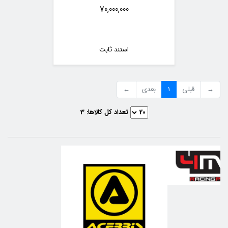
70,000,000
استند ثابت
→
قبلی
1
بعدی
←
تعداد کل کالاها:
3