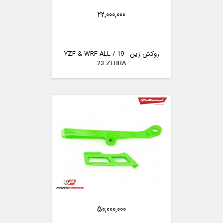
22,000,000
روکش زین YZF & WRF ALL / 19 -
23 ZEBRA
50,000,000