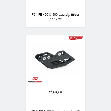
محافظ واترپمپ FC - FE 450 & 500
/ 16 - 22
22,000,000