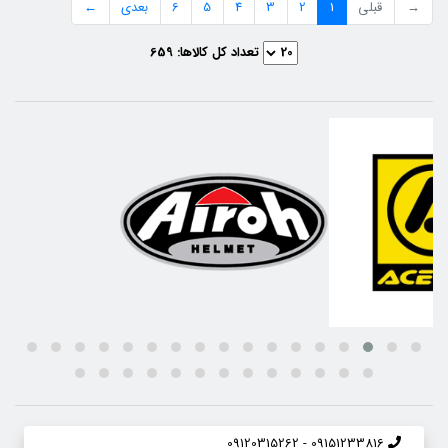
→
قبلی
1
2
3
4
5
6
بعدی
←
تعداد کل کالاها:
659
09151233816 - 09120315262