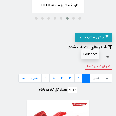
گارد گلو اگزوز 4زمانه ARMADILLO
فیلتر و مرتب سازی
فیلتر های انتخاب شده:
Polisport
برند:
نمایش تمامی کالاها
→
قبلی
1
2
3
4
5
6
بعدی
←
تعداد کل کالاها:
659