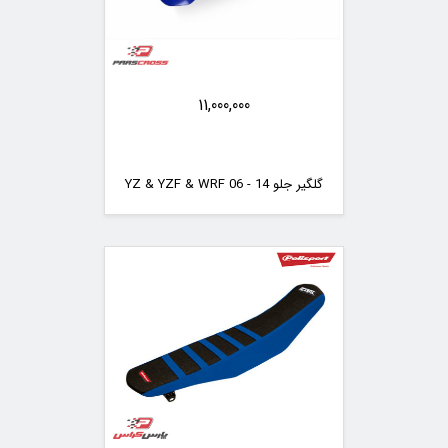
11,000,000
گلگیر جلو YZ & YZF & WRF 06 - 14