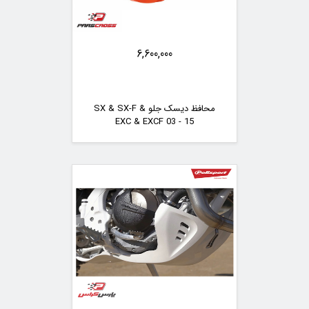
6,600,000
محافظ دیسک جلو SX & SX-F &
EXC & EXCF 03 - 15