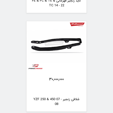
گاید زنجیر قهرمانی FE & FC & TE &
TC 14 - 22
30,000,000
شلاقی زنجیر YZF 250 & 450 07 -
08